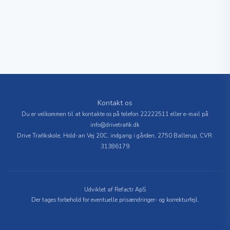
Kontakt os
Du er velkommen til at kontakte os på telefon
22222511
eller e-mail på
info@drivetrafik.dk
Drive Trafikskole, Hold-an Vej 20C, indgang i gården, 2750 Ballerup, CVR:
31386179
Udviklet af
Refactr ApS
Der tages forbehold for eventuelle prisændringer- og korrekturfejl.