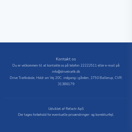
Kontakt os
Du er velkommen til at kontakte os på telefon
22222511
eller e-mail på
info@drivetrafik.dk
Drive Trafikskole, Hold-an Vej 20C, indgang i gården, 2750 Ballerup, CVR:
31386179
Udviklet af
Refactr ApS
Der tages forbehold for eventuelle prisændringer- og korrekturfejl.